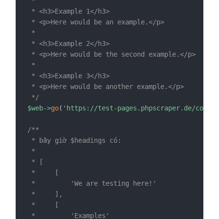
 *

 * <h3>Example 1</h3>

 * <p>Here would be an example.</p>

 *

 * <h3>Example 2</h3>

 * <p>Here would be the second example.</p>

 *

 * <h3>Example 3</h3>

 * <p>Here would be another example.</p>

 */
$web
->
go
(
'https://test-pages.phpscraper.de/conten
/**

 * bây giờ $headings có:

 *

 * [

 *     [

 *         'We are testing here!'

 *     ],

 *     [

 *         'Examples'
