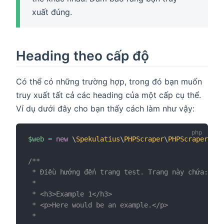
xuất đúng.
Heading theo cấp độ
Có thể có những trường hợp, trong đó bạn muốn
truy xuất tất cả các heading của một cấp cụ thể.
Ví dụ dưới đây cho bạn thấy cách làm như vậy:
$web
=
new
\
Spekulatius
\
PHPScraper
\
PHPScraper
;
/**

 * Điều hướng đến trang test. Trang này chứa:

 *

 * <h3>Example 1</h3>

 * <p>Here would be an example.</p>

 *
