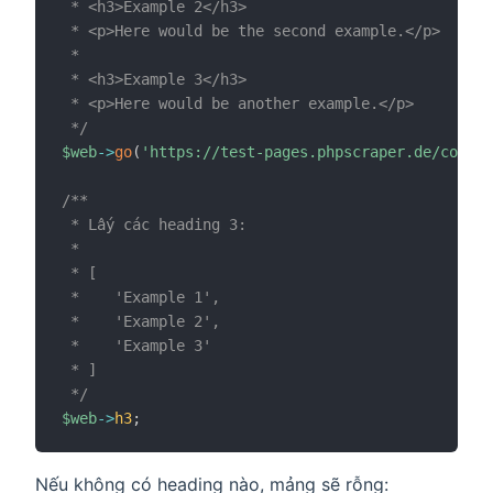
 * <h3>Example 2</h3>

 * <p>Here would be the second example.</p>

 *

 * <h3>Example 3</h3>

 * <p>Here would be another example.</p>

 */
$web
->
go
(
'https://test-pages.phpscraper.de/conten
/**

 * Lấy các heading 3:

 *

 * [

 *    'Example 1',

 *    'Example 2',

 *    'Example 3'

 * ]

 */
$web
->
h3
;
Nếu không có heading nào, mảng sẽ rỗng: