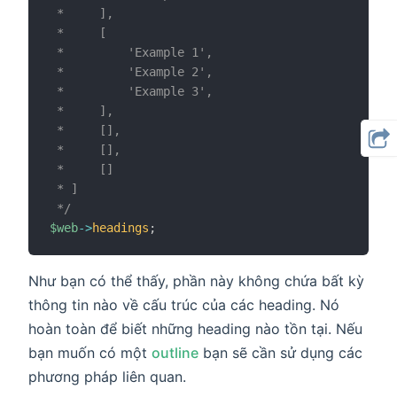
 *     ],

 *     [

 *         'Example 1',

 *         'Example 2',

 *         'Example 3',

 *     ],

 *     [],

 *     [],

 *     []

 * ]

 */
$web
->
headings
;
Như bạn có thể thấy, phần này không chứa bất kỳ
thông tin nào về cấu trúc của các heading. Nó
hoàn toàn để biết những heading nào tồn tại. Nếu
bạn muốn có một
outline
bạn sẽ cần sử dụng các
phương pháp liên quan.