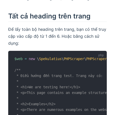
Tất cả heading trên trang
Để lấy toàn bộ heading trên trang, bạn có thể truy
cập vào cấp độ từ 1 đến 6. Hoặc bằng cách sử
dụng:
$web
=
new
\
Spekulatius
\
PHPScraper
\
PHPScraper
;
/**

 * Điều hướng đến trang test. Trang này có:

 *

 * <h1>We are testing here!</h1>

 * <p>This page contains an example structure to 
 *

 * <h2>Examples</h2>

 * <p>There are numerous examples on the website.