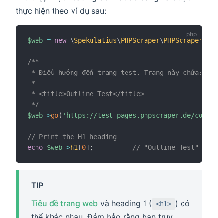
thực hiện theo ví dụ sau:
$web
=
new
\
Spekulatius
\
PHPScraper
\
PHPScraper
;
/**

 * Điều hướng đến trang test. Trang này chứa:

 *

 * <title>Outline Test</title>

 */
$web
->
go
(
'https://test-pages.phpscraper.de/conten
// Print the H1 heading
echo
$web
->
h1
[
0
]
;
// "Outline Test"
TIP
Tiêu đề trang web
và heading 1 (
) có
<h1>
thể khác nhau. Đảm bảo rằng bạn truy